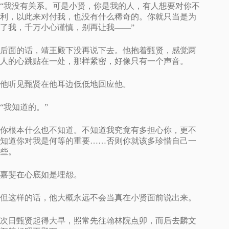
“我没有关系。可是小贤，你是我的人，有人想要对你不
利，以此来对付我，也没有什么稀奇的。你就只当是为
了我，千万小心谨慎，别再让我——”
后面的话，靖王殿下没再说下去。他抱着甄贤，感觉两
人的心跳贴在一处，那样紧密，好像只有一个声音。
他听见甄贤在他耳边低低地回应他。
“我知道的。”
你根本什么也不知道。不知道我究竟有多担心你，更不
知道你对我是何等的重要……否则你就该多珍惜自己一
些。
嘉斐在心底如是埋怨。
但这样的话，他大概永远不会当真在小贤面前说出来。
次日甄贤起得大早，照常先往翰林院点卯，而后去麟文