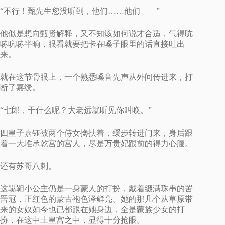
“不行！甄先生您没听到，他们……他们——”
他似是想向甄贤解释，又不知该如何说才合适，气得吭
哧吭哧半晌，眼看就要把卡在嗓子眼里的话直接吐出
来。
就在这节骨眼上，一个熟悉嗓音先声从外间传进来，打
断了嘉绶。
“七郎，干什么呢？大老远就听见你叫唤。”
四皇子嘉钰被两个侍女搀扶着，缓步转进门来，身后跟
着一大堆承乾宫的宫人，尽是万贵妃跟前的得力心腹。
还有苏哥八剌。
这鞑靼小公主仍是一身蒙人的打扮，戴着缀满珠串的罟
罟冠，正红色的蒙古袍色泽鲜亮。她的那几个从草原带
来的女奴如今也已都跟在她身边，全是蒙族少女的打
扮，在这中土皇宫之中，显得十分抢眼。