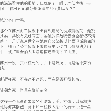
他深深看住他的眼睛，似犹豫了一瞬，才低声接下去，
问：“你可还记得苏州织造局那个萧氏女？”
甄贤不由一凛。
那个在苏州向二位殿下出首织造局的绣娘萧蘅芜，甄贤
其实一共没有见过两面，连她的样貌嗓音也全都记不清
楚了，只听说卢世全污她偷盗公帑想以此攀诬威胁四殿
下，她为了替二位殿下破局解围，便自己孤身逃入山
中，被卢世全的人围堵追捕逼着跳下了山崖。
苏州一役，真正枉死的，并不是陆澜，而是这个萧绣
娘。
所谓枉死，不在该不该死，而在是否死得其所。
陆澜之死，尚且在御前留名。
这样一个无辜而果敢的小绣娘，手无寸铁，以命相搏，
死得何其惨烈，竟不如一粒投入湖中的石子，连一星半