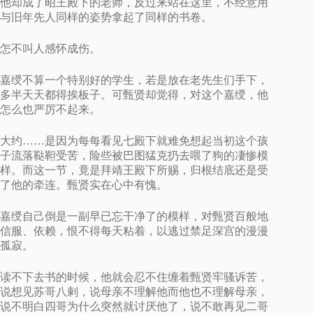
他却成了昭王殿下的老师，反过来站在这里，不经意用
与旧年先人同样的姿势拿起了同样的书卷。
怎不叫人感怀成伤。
嘉绶不算一个特别好的学生，若是放在老先生们手下，
多半天天都得挨板子。可甄贤却觉得，对这个嘉绶，他
怎么也严厉不起来。
大约……是因为每每看见七殿下就难免想起当初这个孩
子流落鞑靼受苦，险些被巴图猛克扔去喂了狗的凄惨模
样。而这一节，竟是拜靖王殿下所赐，归根结底还是受
了他的牵连。甄贤实在心中有愧。
嘉绶自己倒是一副早已忘干净了的模样，对甄贤百般地
信服、依赖，恨不得每天粘着，以逃过禁足深宫的漫漫
孤寂。
读不下去书的时候，他就会忍不住缠着甄贤牢骚诉苦，
说想见苏哥八剌，说母亲不理解他而他也不理解母亲，
说不明白四哥为什么突然就讨厌他了，说不敢再见二哥