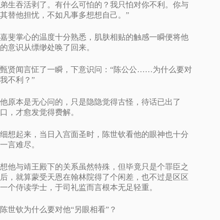
弟生吞活剥了。有什么可怕的？我只怕对你不利。你与
其替他担忧，不如凡事多想想自己。”
嘉斐掌心的温度十分熟悉，肌肤相贴的触感一瞬便将他
的意识从缥缈处唤了回来。
甄贤闻言怔了一瞬，下意识问：“陈公公……为什么要对
我不利？”
他原本是无心问的，只是隐隐觉得古怪，待话已出了
口，才愈发觉得费解。
细想起来，当日入宫面圣时，陈世钦看他的眼神也十分
一言难尽。
想他与靖王殿下的关系虽然特殊，但毕竟只是个罪臣之
后，就算蒙受天恩在翰林院得了个闲差，也不过是区区
一个侍读学士，于司礼监而言根本无足轻重。
陈世钦为什么要对他“另眼相看”？