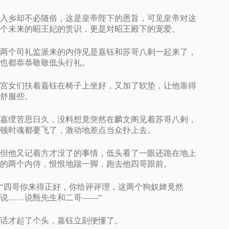
入乡却不必随俗，这是皇帝陛下的恩旨，可见皇帝对这
个未来的昭王妃的赏识，更是对昭王殿下的宠爱。
两个司礼监派来的内侍见是嘉钰和苏哥八剌一起来了，
也都恭恭敬敬低头行礼。
宫女们扶着嘉钰在椅子上坐好，又加了软垫，让他靠得
舒服些。
嘉绶苦思日久，没料想竟突然在麟文阁见着苏哥八剌，
顿时魂都要飞了，激动地差点当众扑上去。
但他又记着方才没了的事情，低头看了一眼还跪在地上
的两个内侍，恨恨地踹一脚，跑去他四哥跟前。
“四哥你来得正好，你给评评理，这两个狗奴婢竟然
说……说甄先生和二哥——”
话才起了个头，嘉钰立刻便懂了。