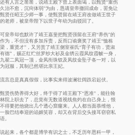
还有人言之凿凿，说靖王殿下曾上表面谒，以甄贤“重伤
久治不愈，沉疴体弱”为由，恳请皇帝撤回成命，罢免让
甄贤任昭王少师一事，使甄贤留在靖王府改做靖王世子
的老师，被皇帝陛下以世子年幼为由驳回了。
可皇帝却也默许了靖王嘉斐把甄贤强留在王府“养伤”的
作为，不但没有多加斥责，反而口谕褒奖了靖王“恤栋
梁，重贤才”，又另赏了靖王侧室崔氏“育子有功，贤淑
有德”，赐正红纻丝罗纱大衫及金绣云霞凤纹霞帔一身，
九翟二凤冠一顶，金凤衔珠钗及凤纹金坠子各一对，以
为冠服，其制已然堪比亲王妃。
流言总是真真假假，比事实来得波澜壮阔跌宕起伏。
甄贤伤势养得大好，终于得了靖王殿下“恩准”，能往翰
林院上职去了，总觉有无数道视线焦灼在自己身上，恨
不得要把他烧出几个透心窟窿来。人人都当面恭维他，
一脸巴结奉迎的谄媚笑容，却又在背后交头接耳窃窃私
语。
说起来，各个都是博学有识之士，不乏历年恩科一甲，