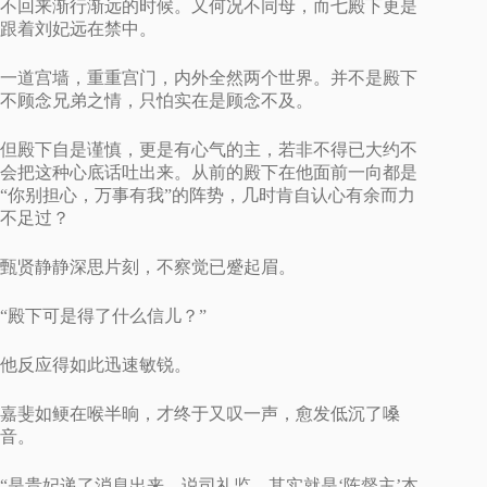
不回来渐行渐远的时候。又何况不同母，而七殿下更是
跟着刘妃远在禁中。
一道宫墙，重重宫门，内外全然两个世界。并不是殿下
不顾念兄弟之情，只怕实在是顾念不及。
但殿下自是谨慎，更是有心气的主，若非不得已大约不
会把这种心底话吐出来。从前的殿下在他面前一向都是
“你别担心，万事有我”的阵势，几时肯自认心有余而力
不足过？
甄贤静静深思片刻，不察觉已蹙起眉。
“殿下可是得了什么信儿？”
他反应得如此迅速敏锐。
嘉斐如鲠在喉半晌，才终于又叹一声，愈发低沉了嗓
音。
“是贵妃递了消息出来，说司礼监，其实就是‘陈督主’本