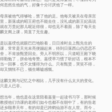
何忽然生他的气，好像十分讨厌他了一样。
母亲被他气得够呛，禁了他的足。他每天被关在母亲宫
里，新落成的昭王府也不能去住，没礼成的新王妃虽说
就在万贵妃那儿呢近得很，却也见不着面，除了每天去
麟文阁上课，简直了无生趣。
是以嘉绶也就眼巴巴地盼着，日日准时去上甄先生的
课，常常是天光未亮便蹦起来，待到日落西山仍恋恋不
舍，不肯放甄贤回去。旁人不明所以，只道昭王殿下晓
得勤勉了，拼命地夸赞。嘉绶早习惯了听好话，根本不
当一回事，也不太懂得为什么。只有甄贤，哭笑不得，
却又惆怅不已，顿生唏嘘感慨。
这麟文阁与记忆之中相比，几乎没有什么太大的变化。
只是人已非。
想当年，他也是在这里陪着嘉斐一起读书习字，那时候
教授他们功课的老师们如今也都不在朝中了，有的告老
还乡颐养天年，有的却是已跨鹤仙游不在人世。而今，