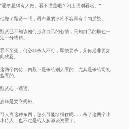
“恶事总得有人做。看不惯是吧？闭上眼别看咯。”
他撇了甄贤一眼，语声里的冰冷不容再有半句质疑。
甄贤已不知该如何形容自己的心情，只知自己的脸色一
定十分糟糕。
罪不至死，何必非杀人不可，即便要杀，又何必非要如
此残忍。
这两个内侍，四殿下是杀给别人看的，尤其是杀给司礼
监看的。
甄贤心下通透。
嘉钰是要立规矩。
可人言这种东西，怎么可能堵得住呢……杀了这两个小
小侍人，也不过是给人多添谈资罢了。