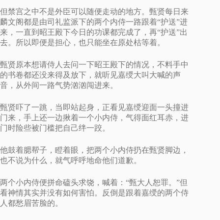
但禁宫之中不是外臣可以随便走动的地方。甄贤每日来
麟文阁都是由司礼监派下的两个内侍一路跟着“护送”进
来，一直到昭王殿下今日的功课都完成了，再“护送”出
去。所以即便是担心，也只能坐在原处枯等着。
甄贤原本想请侍人去问一下昭王殿下的情况，不料手中
的书卷都还没来得及放下，就听见嘉绶大叫大喊的声
音，从外间一路气势汹汹闯进来。
甄贤吓了一跳，当即站起身，正看见嘉绶迎面一头撞进
门来，手上还一边揪着一个小内侍，气得面红耳赤，进
门时险些被门槛把自己绊一跤。
他鼓着腮帮子，瞪着眼，把两个小内侍扔在甄贤脚边，
也不说为什么，就气呼呼地命他们道歉。
两个小内侍便拼命磕头求饶，喊着：“甄大人恕罪。”但
看神情其实并没有如何害怕。反倒是跟着嘉绶的两个侍
人都愁眉苦脸的。