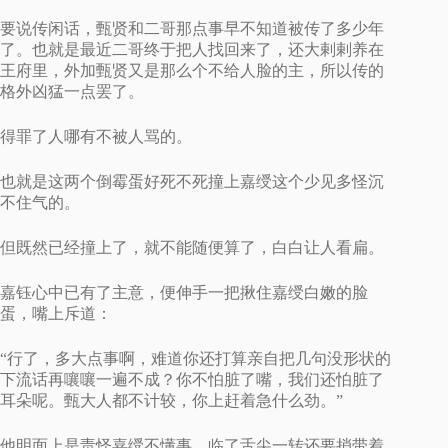
要说传闲话，甄贤和二哥那点事早不知道被传了多少年
了。也就是最近二哥终于把人找回来了，还大剌剌养在
王府里，外加甄贤又是那么个不给人脸的主，所以传的
格外凶猛一点罢了。
得罪了人哪有不被人骂的。
也就是这两个倒霉蛋好死不死撞上嘉绶这个少见多怪沉
不住气的。
但既然已经撞上了，就不能随便算了，白白让人看扁。
嘉钰心中已有了主意，便伸手一把揪住嘉绶白嫩的脸
蛋，嘴上斥道：
“行了，多大点事啊，难道你还打算亲自把几句没形状的
下流话再嚷嚷一遍不成？你不怕脏了嘴，我们还怕脏了
耳朵呢。甄大人都不计较，你上赶着急什么劲。”
他明面上是责怪嘉绶不懂事，临了舌尖一转还要捎带着