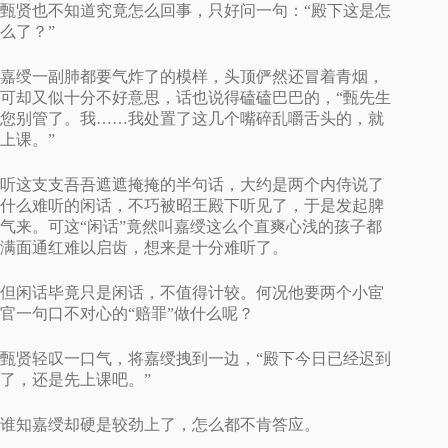
甄贤也不知道究竟怎么回事，只好问一句：“殿下这是怎
么了？”
嘉绶一副肺都要气炸了的模样，头顶俨然还冒着青烟，
可却又似十分不好意思，话也说得磕磕巴巴的，“甄先生
您别管了。我……我处置了这几个嘴碎乱嚼舌头的，就
上课。”
听这支支吾吾遮遮掩掩的半句话，大约是两个内侍说了
什么难听的闲话，不巧被昭王殿下听见了，于是发起脾
气来。可这“闲话”竟然叫嘉绶这么个直爽心浅的孩子都
满面通红难以启齿，想来是十分难听了。
但闲话毕竟只是闲话，不值得计较。何况他要两个小宦
官一句口不对心的“赔罪”做什么呢？
甄贤轻叹一口气，将嘉绶拽到一边，“殿下今日已经迟到
了，还是先上课吧。”
谁知嘉绶却硬是较劲上了，怎么都不肯答应。