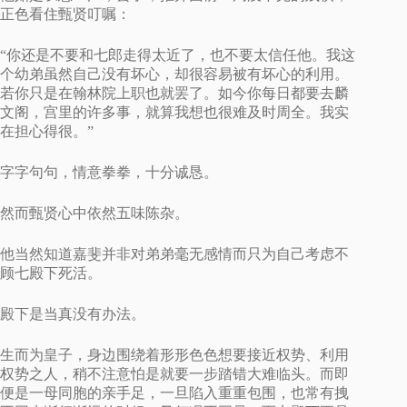
正色看住甄贤叮嘱：
“你还是不要和七郎走得太近了，也不要太信任他。我这
个幼弟虽然自己没有坏心，却很容易被有坏心的利用。
若你只是在翰林院上职也就罢了。如今你每日都要去麟
文阁，宫里的许多事，就算我想也很难及时周全。我实
在担心得很。”
字字句句，情意拳拳，十分诚恳。
然而甄贤心中依然五味陈杂。
他当然知道嘉斐并非对弟弟毫无感情而只为自己考虑不
顾七殿下死活。
殿下是当真没有办法。
生而为皇子，身边围绕着形形色色想要接近权势、利用
权势之人，稍不注意怕是就要一步踏错大难临头。而即
便是一母同胞的亲手足，一旦陷入重重包围，也常有拽