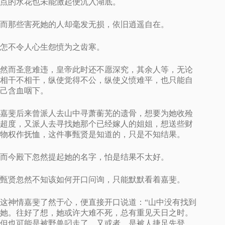
点的水花也未能激起便沉入湖底。
而那些害死她的人却毫发无损，依旧逍遥自在。
怎不令人心生怨愤为之齿寒。
然而圣意难违，皇帝此时还不愿深究，其余人等，无论
相干不相干，纵使觉得不公，纵使义愤难平，也只能自
己含血咽下。
嘉斐后来曾派人去山中寻萧蘅芜的遗骨，想要为她收殓
超度，又派人去寻找她那个已经嫁人的姐姐，想送些财
物权作抚恤，这件事甄贤是知道的，只是不知结果。
而今殿下忽然提起她的名字，怕是结果不太好。
甄贤忽然不知该如何开口问询，只能默默看着嘉斐。
这神情嘉斐了然于心，便直接开口说道：“山中没有找到
她。往好了想，她或许大难不死，总有重见天日之时。
但也可能是被野兽叼走了，又或者，是被人捷足先登。