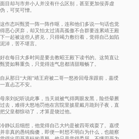
面目却与市井小人并没有什么区别，甚至更加佞弄虚
伪，可笑可憎。
这作态叫甄贤一阵一阵作呕，连和他们多说一句话也觉
得恶心厌弃，却又怕太过清高孤傲不合群要连累靖王殿
下一起被这些人挤兑，只得竭力敷衍着，觉得自己如陷
泥淖，苦不堪言。
好在每日大多时间是要去教昭王殿下读书的。这简直让
甄贤如释重负，只觉得连气息都清甜顺畅了。
自从那日“大闹”靖王府被二哥一怒拎回母亲跟前，嘉绶
一直忐忑不安。
母亲刘妃听说此事，当天就被气得两眼发黑，险些晕厥
过去，难得大怒地罚他在宫院里披星戴月跪到子夜，直
把父皇都惊动了，才算是饶过他。
冷静以后细想，他觉得自己大约是被四哥戏耍了。嘉绶
并非真的愚钝痴傻，即便一时想不明白为什么，也能察
觉得出四哥嘉钰的喜怒。他只是觉得委屈，不懂四哥为