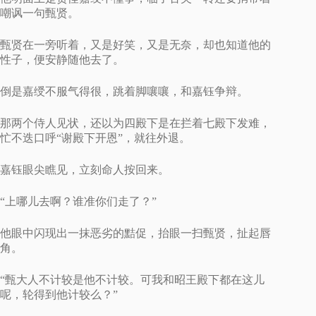
嘲讽一句甄贤。
甄贤在一旁听着，又是好笑，又是无奈，却也知道他的
性子，便安静随他去了。
倒是嘉绶不服气得很，跳着脚嚷嚷，和嘉钰争辩。
那两个侍人见状，还以为四殿下是在拦着七殿下发难，
忙不迭口呼“谢殿下开恩”，就往外退。
嘉钰眼尖瞧见，立刻命人按回来。
“上哪儿去啊？谁准你们走了？”
他眼中闪现出一抹恶劣的黠促，抬眼一扫甄贤，扯起唇
角。
“甄大人不计较是他不计较。可我和昭王殿下都在这儿
呢，轮得到他计较么？”