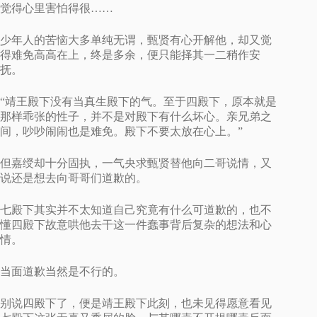
觉得心里害怕得很……
少年人的苦恼大多单纯无谓，甄贤有心开解他，却又觉
得难免高高在上，终是多余，便只能择其一二稍作安
抚。
“靖王殿下没有当真生殿下的气。至于四殿下，原本就是
那样乖张的性子，并不是对殿下有什么坏心。亲兄弟之
间，吵吵闹闹也是难免。殿下不要太放在心上。”
但嘉绶却十分固执，一气央求甄贤替他向二哥说情，又
说还是想去向哥哥们道歉的。
七殿下其实并不太知道自己究竟有什么可道歉的，也不
懂四殿下故意哄他去干这一件蠢事背后复杂的想法和心
情。
当面道歉当然是不行的。
别说四殿下了，便是靖王殿下此刻，也未见得愿意看见