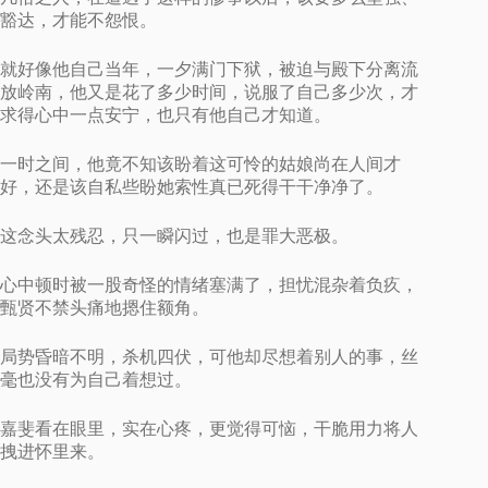
豁达，才能不怨恨。
就好像他自己当年，一夕满门下狱，被迫与殿下分离流
放岭南，他又是花了多少时间，说服了自己多少次，才
求得心中一点安宁，也只有他自己才知道。
一时之间，他竟不知该盼着这可怜的姑娘尚在人间才
好，还是该自私些盼她索性真已死得干干净净了。
这念头太残忍，只一瞬闪过，也是罪大恶极。
心中顿时被一股奇怪的情绪塞满了，担忧混杂着负疚，
甄贤不禁头痛地摁住额角。
局势昏暗不明，杀机四伏，可他却尽想着别人的事，丝
毫也没有为自己着想过。
嘉斐看在眼里，实在心疼，更觉得可恼，干脆用力将人
拽进怀里来。