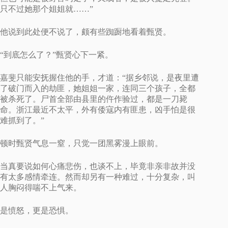
只不过她那个姐姐就……”
他说到此处便不说了，颇有些踟蹰地看着甄贤。
“到底怎么了？”甄贤心下一紧。
嘉斐只能安抚握住他的手，才道：“据乡邻说，是夜里遭
了破门而入的劫匪，她姐姐一家，连同三个孩子，全都
被杀死了。尸首全部由县里的仵作验过，都是一刀毙
命。浙江最近不太平，外有倭寇内有匪患，凶手怕是很
难抓到了。”
顿时甄贤气息一窒，只觉一团黑雾漫上眼前。
当真要说如何心痛悲伤，也谈不上，毕竟非亲非故并没
有太多感情牵连。然而却另有一种难过，十分复杂，叫
人胸闷得喘不上气来。
是愤怒，更是恐惧。