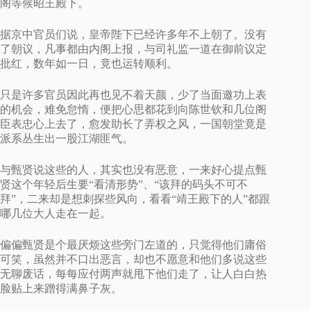
阁等候昭王殿下。
据京中官员们说，皇帝陛下已经许多年不上朝了。没有
了朝议，凡事都由内阁上报，与司礼监一道在御前议定
批红，数年如一日，竟也运转顺利。
只是许多官员因此再也见不着天颜，少了当面邀功上表
的机会，难免怠惰，便把心思都花到向陈世钦和几位阁
臣表忠心上去了，愈发助长了弄权之风，一国朝堂竟是
派系丛生出一股江湖匪气。
与甄贤说这些的人，其实也没有恶意，一来好心提点甄
贤这个年轻后生要“看清形势”、“该拜的码头不可不
拜”，二来却是想刺探些风向，看看“靖王殿下的人”都跟
哪几位大人走在一起。
偏偏甄贤是个最厌烦这些旁门左道的，只觉得他们庸俗
可笑，虽然并不口出恶言，却也不愿意和他们多说这些
无聊废话，每每应付两声就甩下他们走了，让人白白热
脸贴上来蹭得满鼻子灰。