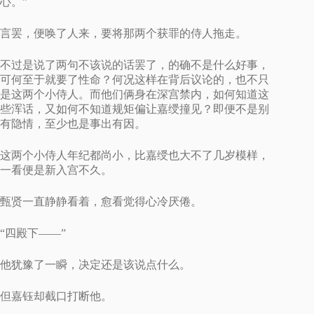
心。”
言罢，便唤了人来，要将那两个获罪的侍人拖走。
不过是说了两句不该说的话罢了，的确不是什么好事，
可何至于就要了性命？何况这样在背后议论的，也不只
是这两个小侍人。而他们俩身在深宫禁内，如何知道这
些浑话，又如何不知道规矩偏让嘉绶撞见？即便不是别
有隐情，至少也是事出有因。
这两个小侍人年纪都尚小，比嘉绶也大不了几岁模样，
一看便是新入宫不久。
甄贤一直静静看着，愈看觉得心冷厌倦。
“四殿下——”
他犹豫了一瞬，决定还是该说点什么。
但嘉钰却截口打断他。