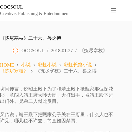
跳
OOCSOUL
过
Creative, Publishing & Entertainment
内
容
《拣尽寒枝》二十六、兽之搏
OOCSOUL
2018-01-27
《拣尽寒枝》
小说
彩虹小说
彩虹长篇小说
HOME
《拣尽寒枝》
《拣尽寒枝》二十六、兽之搏
坊间传言，说昭王殿下为了和靖王殿下抢甄家那位探花
郎，竟闯入靖王府大吵大闹，大打出手，被靖王殿下赶
出门外。兄弟二人就此反目。
又传说，靖王殿下把甄家公子关在王府里，什么人也不
许见，哪儿也不许去，简直如囚禁脔。