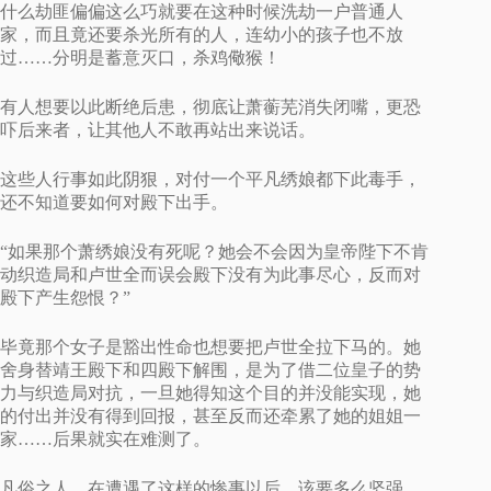
什么劫匪偏偏这么巧就要在这种时候洗劫一户普通人
家，而且竟还要杀光所有的人，连幼小的孩子也不放
过……分明是蓄意灭口，杀鸡儆猴！
有人想要以此断绝后患，彻底让萧蘅芜消失闭嘴，更恐
吓后来者，让其他人不敢再站出来说话。
这些人行事如此阴狠，对付一个平凡绣娘都下此毒手，
还不知道要如何对殿下出手。
“如果那个萧绣娘没有死呢？她会不会因为皇帝陛下不肯
动织造局和卢世全而误会殿下没有为此事尽心，反而对
殿下产生怨恨？”
毕竟那个女子是豁出性命也想要把卢世全拉下马的。她
舍身替靖王殿下和四殿下解围，是为了借二位皇子的势
力与织造局对抗，一旦她得知这个目的并没能实现，她
的付出并没有得到回报，甚至反而还牵累了她的姐姐一
家……后果就实在难测了。
凡俗之人，在遭遇了这样的惨事以后，该要多么坚强、