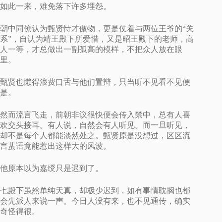
如此一来，难免落下许多埋怨。
朝中同僚认为甄贤恃才傲物，更是仗着与两位王爷的“关
系”，自认为靖王殿下所爱惜，又是昭王殿下的老师，高
人一等，才总做出一副孤高的模样，不把众人放在眼
里。
甄贤也懒得浪费口舌与他们置辩，只当听不见看不见便
是。
然而流言飞走，前朝非议很快便会传入禁中，总有人喜
欢交头接耳。有人说，自然会有人听见。而一旦听见，
却不是每个人都能淡然处之。甄贤原是没想过，区区流
言蜚语竟能惹出这样大的风波。
他原本以为嘉绶只是迟到了。
七殿下虽然单纯天真，却极少迟到，如有事情耽搁也都
会先派人来说一声。今日人没有来，也不见通传，确实
奇怪得很。