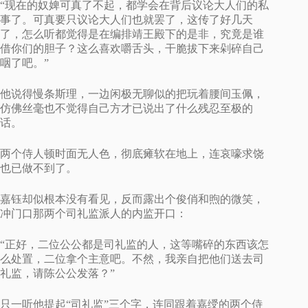
“现在的奴婢可真了不起，都学会在背后议论大人们的私
事了。可真要只议论大人们也就罢了，这传了好几天
了，怎么听都觉得是在编排靖王殿下的是非，究竟是谁
借你们的胆子？这么喜欢嚼舌头，干脆拔下来剁碎自己
咽了吧。”
他说得慢条斯理，一边闲极无聊似的把玩着腰间玉佩，
仿佛丝毫也不觉得自己方才已说出了什么残忍至极的
话。
两个侍人顿时面无人色，彻底瘫软在地上，连哀嚎求饶
也已做不到了。
嘉钰却似根本没有看见，反而露出个俊俏和煦的微笑，
冲门口那两个司礼监派人的内监开口：
“正好，二位公公都是司礼监的人，这等嘴碎的东西该怎
么处置，二位拿个主意吧。不然，我亲自把他们送去司
礼监，请陈公公发落？”
只一听他提起“司礼监”三个字，连同跟着嘉绶的两个侍