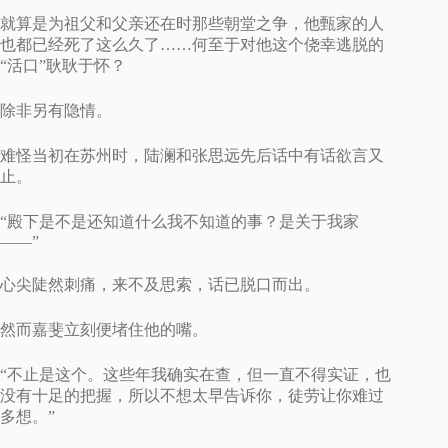
就算是为祖父和父亲还在时那些朝堂之争，他甄家的人
也都已经死了这么久了……何至于对他这个侥幸逃脱的
“活口”耿耿于怀？
除非另有隐情。
难怪当初在苏州时，陆澜和张思远先后话中有话欲言又
止。
“殿下是不是还知道什么我不知道的事？是关于我家
——”
心尖陡然刺痛，来不及思索，话已脱口而出。
然而嘉斐立刻便堵住他的嘴。
“不止是这个。这些年我确实在查，但一直不得实证，也
没有十足的把握，所以不想太早告诉你，徒劳让你难过
多想。”