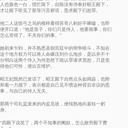
人也脸色一白，慌忙跪下，自陈没有侍奉好昭王殿下，
才让殿下听见了那等污言秽语，恳求殿下们恕罪。
他二人这惊弓之鸟的模样看得苏哥八剌好不唏嘘，当即
便开口道：“他是皇子，你们只是侍人，他要闹事，你们
怎么管得了。不关你们的事。”
她初来乍到，并不熟悉圣朝宫廷中的明争暗斗，不知在
这个地方权力可以将人命碾压到什么地步，是以并不十
分明白这两个侍人为何忽然下跪认罪请求宽恕，只是觉
得他们可怜，便出言维护。
昭王妃既然已发话了，昭王殿下自然点头如捣蒜，也附
和着一力揽下，表示都是自己见不惯这种背后非议的恶
事，与自己的侍人无关。
那两个司礼监派来的内监见状，便纯熟地向嘉钰一躬
身。
“四殿下说笑了，两个不知事的阉奴，怎么敢劳殿下费