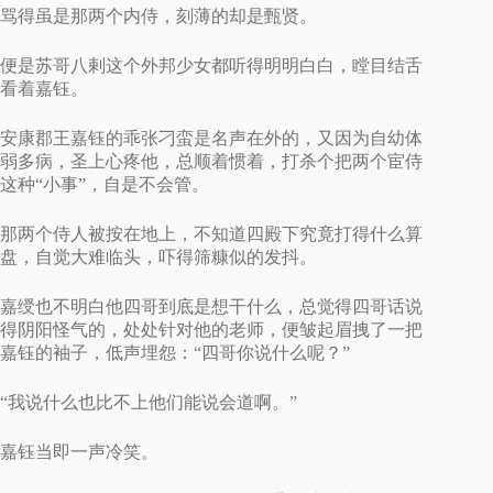
骂得虽是那两个内侍，刻薄的却是甄贤。
便是苏哥八剌这个外邦少女都听得明明白白，瞠目结舌
看着嘉钰。
安康郡王嘉钰的乖张刁蛮是名声在外的，又因为自幼体
弱多病，圣上心疼他，总顺着惯着，打杀个把两个宦侍
这种“小事”，自是不会管。
那两个侍人被按在地上，不知道四殿下究竟打得什么算
盘，自觉大难临头，吓得筛糠似的发抖。
嘉绶也不明白他四哥到底是想干什么，总觉得四哥话说
得阴阳怪气的，处处针对他的老师，便皱起眉拽了一把
嘉钰的袖子，低声埋怨：“四哥你说什么呢？”
“我说什么也比不上他们能说会道啊。”
嘉钰当即一声冷笑。