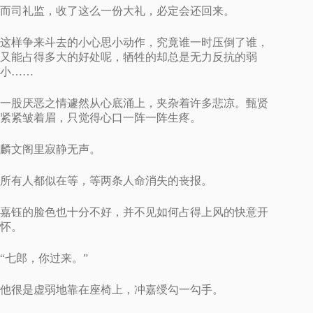
而司礼监，收了这么一份大礼，必定会还回来。
这样争来斗去的小心思小动作，究竟谁一时压倒了谁，
又能占得多大的好处呢，牺牲的却总是无力反抗的弱
小……
一股厌恶之情遽然从心底涌上，夹杂着许多悲凉。甄贤
紧紧皱着眉，只觉得心口一阵一阵生疼。
麟文阁里寂静无声。
所有人都似在等，等两条人命消失的丧报。
嘉钰的脸色也十分不好，并不见如何占得上风的快意开
怀。
“七郎，你过来。”
他很是虚弱地靠在座椅上，冲嘉绶勾一勾手。