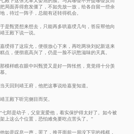
七殿下这张无辜又委屈的脸。与其哪壶不开提哪壶反而
把局面弄得愈发僵了，不如先放一放，给各自留一些余
地，待过一阵子，总能有还转得机会。
于是甄贤想来想去，只能再多哄嘉绶几句，答应帮他向
靖王殿下说一说。
嘉绶得了这应允，便很放心下来，再吃两块刘妃新送来
糕点，便彻底高兴了，仍是一脸不识愁滋味的天真。
那模样瞧在眼中叫甄贤又是好一阵怅然，竟觉得十分羡
慕。
当天回到靖王府，他把这事说给嘉斐知道。
靖王殿下听完侧目而笑。
“七郎是幼子，父皇宠爱他，着实保护得太好了。如今被
架上这么个位置，恐怕难免要吃点苦头了。”
他如是叹息一声，罢了，推开面前一局没下完的残棋，