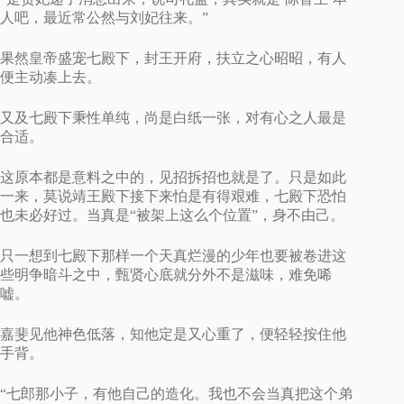
人吧，最近常公然与刘妃往来。”
果然皇帝盛宠七殿下，封王开府，扶立之心昭昭，有人
便主动凑上去。
又及七殿下秉性单纯，尚是白纸一张，对有心之人最是
合适。
这原本都是意料之中的，见招拆招也就是了。只是如此
一来，莫说靖王殿下接下来怕是有得艰难，七殿下恐怕
也未必好过。当真是“被架上这么个位置”，身不由己。
只一想到七殿下那样一个天真烂漫的少年也要被卷进这
些明争暗斗之中，甄贤心底就分外不是滋味，难免唏
嘘。
嘉斐见他神色低落，知他定是又心重了，便轻轻按住他
手背。
“七郎那小子，有他自己的造化。我也不会当真把这个弟