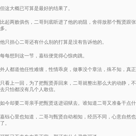
但这大概已可算是最好的结果了。
比起两败俱伤，二哥到底听进了他的劝阻，舍得放那个甄贤跟张
多。
他只担心二哥还有什么别的打算是没有告诉他的。
每每想到这一节，嘉钰便觉得心惊肉跳。
外人都道他任性难缠，性情乖戾，做事没个章法，殊不知，真正
只看上一回，为了把甄贤弄回来，二哥就整出那么大的动静，不
去只怕都没有几个人敢信。
如今却要二哥亲手把甄贤送进诏狱去。谁知道二哥又准备干点什
嘉钰心里也知道，二哥与甄贤自幼相知，经历不同，心意自然也
了。