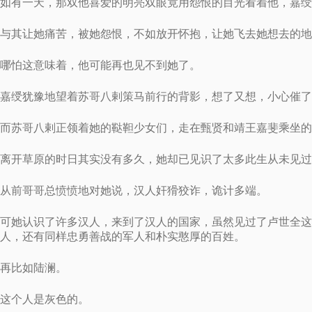
如有一天，那双他喜爱的明亮双眼竟用怨恨的目光看着他，嘉绶
与其让她痛苦，被她怨恨，不如放开怀抱，让她飞去她想去的地
哪怕这意味着，他可能再也见不到她了。
嘉绶犹豫地望着苏哥八剌策马前行的背影，想了又想，小心催了
而苏哥八剌正领着她的鞑靼少女们，走在甄贤和靖王嘉斐乘坐的
离开草原的时日其实没有多久，她却已见识了太多此生从未见过
从前哥哥总愤愤地对她说，汉人奸猾狡诈，诡计多端。
可她认识了许多汉人，来到了汉人的国家，虽然见过了卢世全这
人，还有同样忠勇善战的军人和朴实憨厚的百姓。
再比如陆澜。
这个人是灰色的。