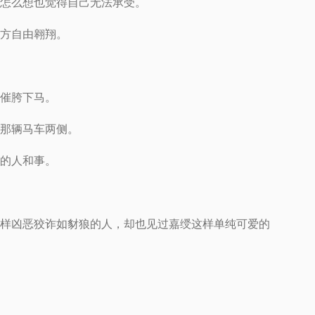
怎么想也觉得自己无法承受。
方自由翱翔。
催胯下马。
那辆马车两侧。
的人和事。
样凶恶狡诈如豺狼的人，却也见过嘉绶这样单纯可爱的