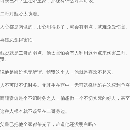
可既已不幸生在帝王家，那还有什么寻常可谈。
二哥对甄贤太执着。
人心都是肉做的，用心用得多了，就会有弱点，就难免受伤害。
嘉钰总觉得害怕。
甄贤就是二哥的弱点。他太害怕会有人利用这弱点来伤害二哥。
贤。
说他是嫉妒也无所谓。甄贤这个人，他就是喜欢不起来。
人不可以不识时务。尤其生在宫中，无可选择地陷在这权利争夺
而甄贤偏是个不识时务之人，偏想做一个不切实际的好人，甚至
这种人根本就不该留在二哥身边。
父皇已把他全家都杀光了，难道他还没明白吗？