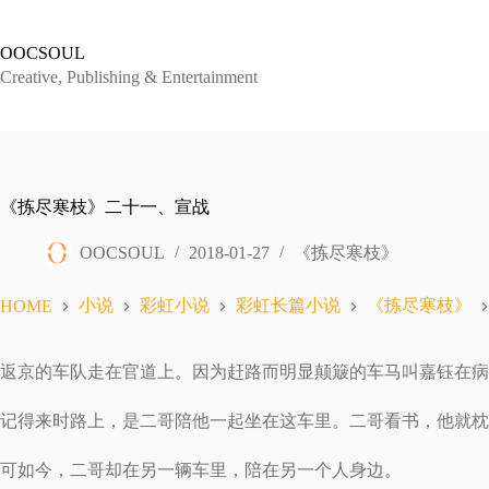
跳
过
OOCSOUL
内
Creative, Publishing & Entertainment
容
《拣尽寒枝》二十一、宣战
OOCSOUL
2018-01-27
《拣尽寒枝》
小说
彩虹小说
彩虹长篇小说
《拣尽寒枝》
HOME
返京的车队走在官道上。因为赶路而明显颠簸的车马叫嘉钰在病
记得来时路上，是二哥陪他一起坐在这车里。二哥看书，他就枕
可如今，二哥却在另一辆车里，陪在另一个人身边。