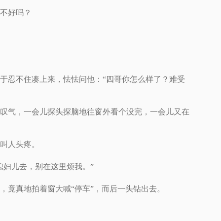
不好吗？
于忍不住凑上来，怯怯问他：“四哥你怎么样了？难受
叹气，一会儿探头探脑地往窗外看个没完，一会儿又在
叫人头疼。
媳妇儿去，别在这里烦我。”
，竟真地拍着窗大喊“停车”，而后一头钻出去。