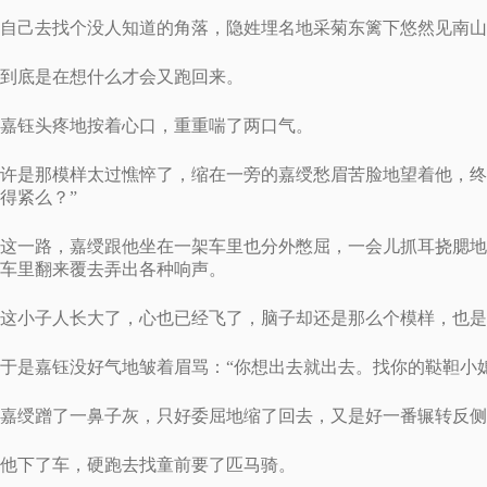
自己去找个没人知道的角落，隐姓埋名地采菊东篱下悠然见南山
到底是在想什么才会又跑回来。
嘉钰头疼地按着心口，重重喘了两口气。
许是那模样太过憔悴了，缩在一旁的嘉绶愁眉苦脸地望着他，终
得紧么？”
这一路，嘉绶跟他坐在一架车里也分外憋屈，一会儿抓耳挠腮地
车里翻来覆去弄出各种响声。
这小子人长大了，心也已经飞了，脑子却还是那么个模样，也是
于是嘉钰没好气地皱着眉骂：“你想出去就出去。找你的鞑靼小
嘉绶蹭了一鼻子灰，只好委屈地缩了回去，又是好一番辗转反侧
他下了车，硬跑去找童前要了匹马骑。