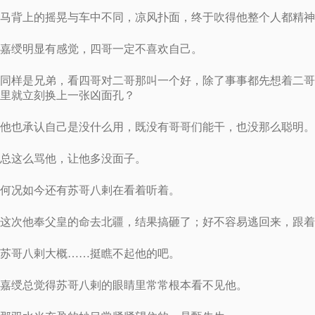
马背上的摇晃与车中不同，凉风扑面，终于吹得他整个人都精神
嘉绶明显有感觉，四哥一定不喜欢自己。
同样是兄弟，看四哥对二哥那叫一个好，除了事事都先想着二哥
里就立刻换上一张凶面孔？
他也承认自己是没什么用，既没有哥哥们能干，也没那么聪明。
总这么骂他，让他多没面子。
何况如今还有苏哥八剌在看着听着。
这次他奉父皇的命去北疆，结果搞砸了；好不容易逃回来，跟着
苏哥八剌大概……挺瞧不起他的吧。
嘉绶总觉得苏哥八剌的眼睛里常常根本看不见他。