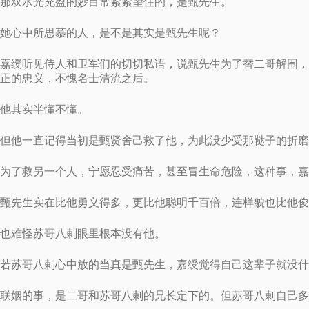
那双水光充盈的妙目常紧紧望住的，是甄先生。
她心中所思慕的人，是不是其实是甄先生呢？
嘉绶听见侍人和卫军们的切切私语，说甄先生为了替二哥解围，
正的忠义，不愧名士清流之后。
他其实半懂不懂。
但他一直记得当初是甄贤舍己救了他，为此没少受那鞑子的折磨
为了救另一个人，宁愿忍受痛苦，甚至冒生命危险，这种事，嘉
甄先生实在比他勇义得多，更比他聪明千百倍，连样貌也比他俊
也难怪苏哥八剌眼里根本没有他。
若苏哥八剌心中放的当真是甄先生，嘉绶觉得自己这辈子就没什
联姻的事，是二哥和苏哥八剌的兄长定下的。但苏哥八剌自己多